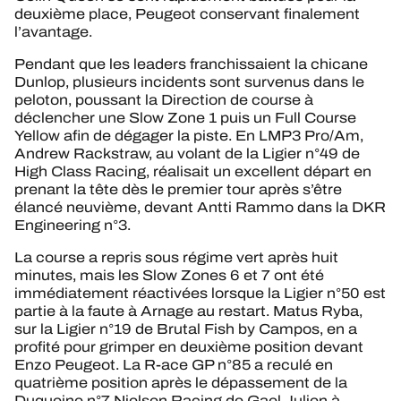
deuxième place, Peugeot conservant finalement
l’avantage.
Pendant que les leaders franchissaient la chicane
Dunlop, plusieurs incidents sont survenus dans le
peloton, poussant la Direction de course à
déclencher une Slow Zone 1 puis un Full Course
Yellow afin de dégager la piste. En LMP3 Pro/Am,
Andrew Rackstraw, au volant de la Ligier n°49 de
High Class Racing, réalisait un excellent départ en
prenant la tête dès le premier tour après s’être
élancé neuvième, devant Antti Rammo dans la DKR
Engineering n°3.
La course a repris sous régime vert après huit
minutes, mais les Slow Zones 6 et 7 ont été
immédiatement réactivées lorsque la Ligier n°50 est
partie à la faute à Arnage au restart. Matus Ryba,
sur la Ligier n°19 de Brutal Fish by Campos, en a
profité pour grimper en deuxième position devant
Enzo Peugeot. La R-ace GP n°85 a reculé en
quatrième position après le dépassement de la
Duqueine n°7 Nielsen Racing de Gael Julien à