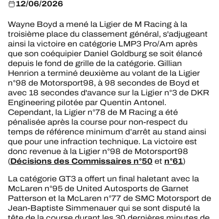
12/06/2026
Wayne Boyd a mené la Ligier de M Racing à la
troisième place du classement général, s'adjugeant
ainsi la victoire en catégorie LMP3 Pro/Am après
que son coéquipier Daniel Goldburg se soit élancé
depuis le fond de grille de la catégorie. Gillian
Henrion a terminé deuxième au volant de la Ligier
n°98 de Motorsport98, à 98 secondes de Boyd et
avec 18 secondes d'avance sur la Ligier n°3 de DKR
Engineering pilotée par Quentin Antonel.
Cependant, la Ligier n°78 de M Racing a été
pénalisée après la course pour non-respect du
temps de référence minimum d’arrêt au stand ainsi
que pour une infraction technique. La victoire est
donc revenue à la Ligier n°98 de Motorsport98
Décisions des Commissaires n°50
n°61
(
et
)
La catégorie GT3 a offert un final haletant avec la
McLaren n°95 de United Autosports de Garnet
Patterson et la McLaren n°77 de SMC Motorsport de
Jean-Baptiste Simmenauer qui se sont disputé la
tête de la course durant les 30 dernières minutes de