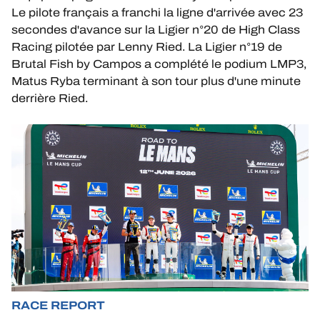
Le pilote français a franchi la ligne d'arrivée avec 23
secondes d'avance sur la Ligier n°20 de High Class
Racing pilotée par Lenny Ried. La Ligier n°19 de
Brutal Fish by Campos a complété le podium LMP3,
24H LEMANS
Matus Ryba terminant à son tour plus d'une minute
derrière Ried.
FIAWEC
ELMS
MLMC
ALMS
RACE REPORT