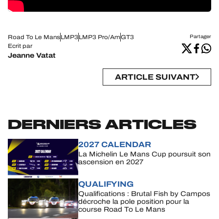
Road To Le Mans
LMP3
LMP3 Pro/Am
GT3
Partager
Ecrit par
Jeanne Vatat
ARTICLE SUIVANT
DERNIERS ARTICLES
2027 CALENDAR
La Michelin Le Mans Cup poursuit son
ascension en 2027
QUALIFYING
Qualifications : Brutal Fish by Campos
décroche la pole position pour la
course Road To Le Mans