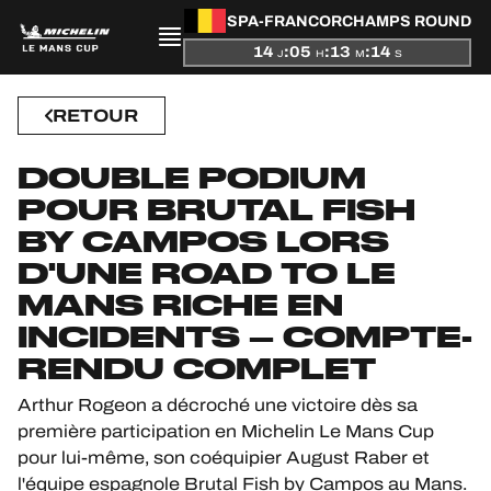
SPA-FRANCORCHAMPS ROUND
14
:
05
:
13
:
13
ACTUALITÉS
J
H
M
S
SAISON
RETOUR
CLASSEMENTS
DOUBLE PODIUM
POUR BRUTAL FISH
RÉSULTATS
BY CAMPOS LORS
D'UNE ROAD TO LE
PARTICIPANTS
MANS RICHE EN
INCIDENTS – COMPTE-
RENDU COMPLET
JEU OFFICIEL
Arthur Rogeon a décroché une victoire dès sa
première participation en Michelin Le Mans Cup
HOSPITALITÉS
pour lui-même, son coéquipier August Raber et
l'équipe espagnole Brutal Fish by Campos au Mans.
BILLETTERIE