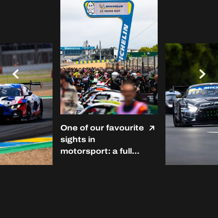
One of our favourite
sights in
motorsport: a full
grid at Le Mans. ❤️
#LMC #Michelin
#RoadToLeMans