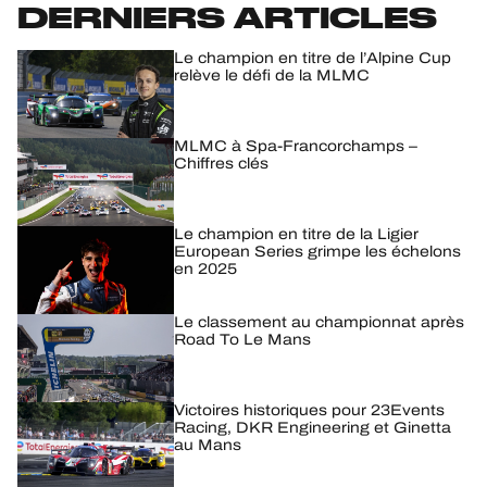
DERNIERS ARTICLES
HOSPITALITÉS
Le champion en titre de l’Alpine Cup
relève le défi de la MLMC
BILLETTERIE
MLMC à Spa-Francorchamps –
Chiffres clés
24H LEMANS
Le champion en titre de la Ligier
European Series grimpe les échelons
FIAWEC
en 2025
ELMS
Le classement au championnat après
Road To Le Mans
MLMC
ALMS
Victoires historiques pour 23Events
Racing, DKR Engineering et Ginetta
au Mans