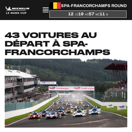
SPA-FRANCORCHAMPS ROUND
12
:
19
:
57
:
10
J
H
M
S
PRÉSENTATION
43 VOITURES AU
ACTUALITÉS
DÉPART À SPA-
FRANCORCHAMPS
SAISON
CLASSEMENTS
RÉSULTATS
PARTICIPANTS
JEU OFFICIEL