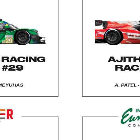
 RACING
AJIT
 #29
RAC
 MEYUHAS
A. PATEL 