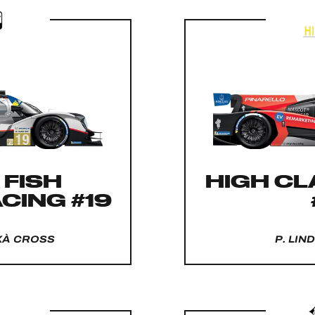
 FISH
HIGH CL
CING #19
UXÀ CROSS
P. LIN