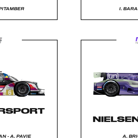
 PITAMBER
I. BARA
RSPORT
NIELSEN
N - A. PAVIE
A. BR