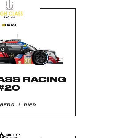
LMP3
ASS RACING
#20
DBERG - L. RIED