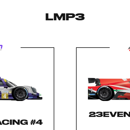
LMP3
23EVEN
ACING #4