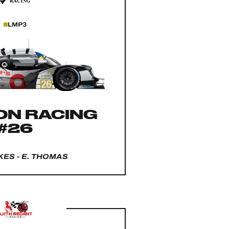
LMP3
ON RACING
#26
KES - E. THOMAS