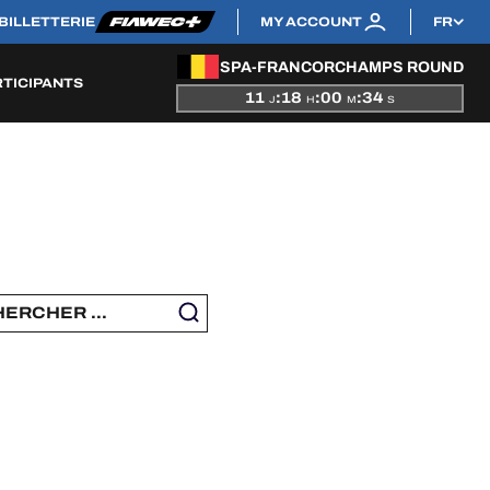
BILLETTERIE
MY ACCOUNT
FR
SPA-FRANCORCHAMPS ROUND
RTICIPANTS
11
:
18
:
00
:
33
J
H
M
S