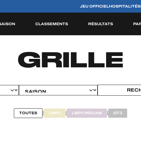
JEU OFFICIEL
HOSPITALITÉS
SAISON
CLASSEMENTS
RÉSULTATS
PA
S
HISTORIQUE
GRILLE
|
|
|
TOUTES
LMP3
LMP3 PRO/AM
GT3