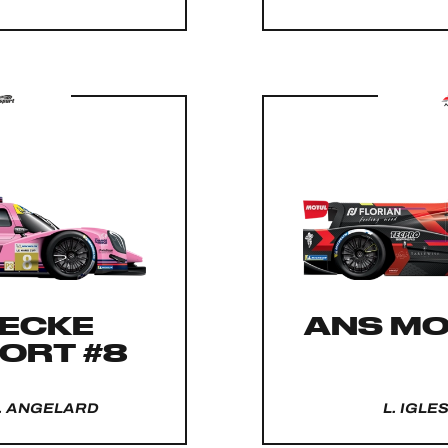
ECKE
ANS M
ORT #8
M. ANGELARD
L. IGLE