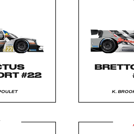
CTUS
BRETT
RT #22
 POULET
K. BROO