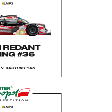
LMP3
H REDANT
ING #36
- N. KARTHIKEYAN
LMP3