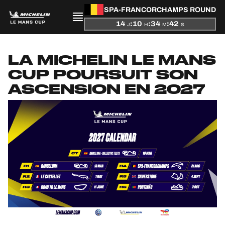
SPA-FRANCORCHAMPS ROUND
14
:
10
:
34
:
42
J
H
M
S
PRÉSENTATION
LA MICHELIN LE MANS
CUP POURSUIT SON
ACTUALITÉS
ASCENSION EN 2027
SAISON
CLASSEMENTS
RÉSULTATS
PARTICIPANTS