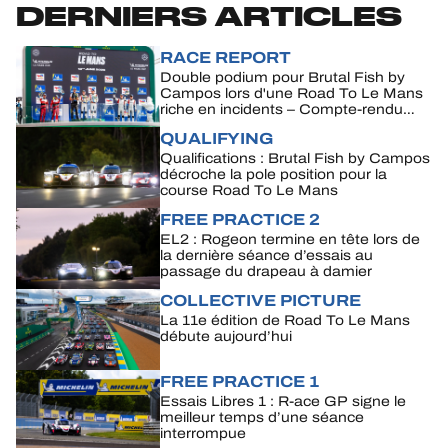
JEU OFFICIEL
DERNIERS ARTICLES
HOSPITALITÉS
RACE REPORT
Double podium pour Brutal Fish by
Campos lors d'une Road To Le Mans
BILLETTERIE
riche en incidents – Compte-rendu
complet
QUALIFYING
Qualifications : Brutal Fish by Campos
décroche la pole position pour la
course Road To Le Mans
24H LEMANS
FREE PRACTICE 2
EL2 : Rogeon termine en tête lors de
FIAWEC
la dernière séance d’essais au
passage du drapeau à damier
ELMS
COLLECTIVE PICTURE
La 11e édition de Road To Le Mans
MLMC
débute aujourd’hui
ALMS
FREE PRACTICE 1
Essais Libres 1 : R-ace GP signe le
meilleur temps d’une séance
interrompue