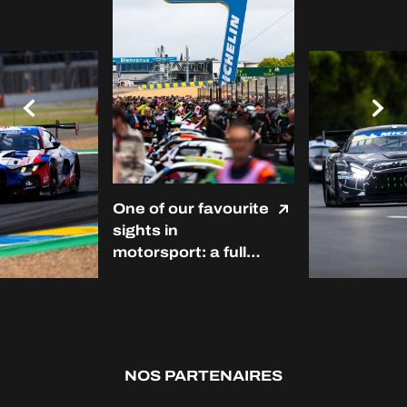
One of our favourite
sights in
motorsport: a full
grid at Le Mans. ❤️
#LMC #Michelin
#RoadToLeMans
NOS PARTENAIRES