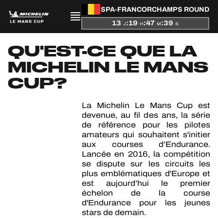
SPA-FRANCORCHAMPS ROUND
13
:
19
:
47
:
39
J
H
M
S
PRÉSENTATION
QU'EST-CE QUE LA
MICHELIN LE MANS
ACTUALITÉS
CUP?
SAISON
La Michelin Le Mans Cup est
devenue, au fil des ans, la série
de référence pour les pilotes
CLASSEMENTS
amateurs qui souhaitent s'initier
aux courses d’Endurance.
RÉSULTATS
Lancée en 2016, la compétition
se dispute sur les circuits les
plus emblématiques d'Europe et
PARTICIPANTS
est aujourd’hui le premier
échelon de la course
d'Endurance pour les jeunes
stars de demain.