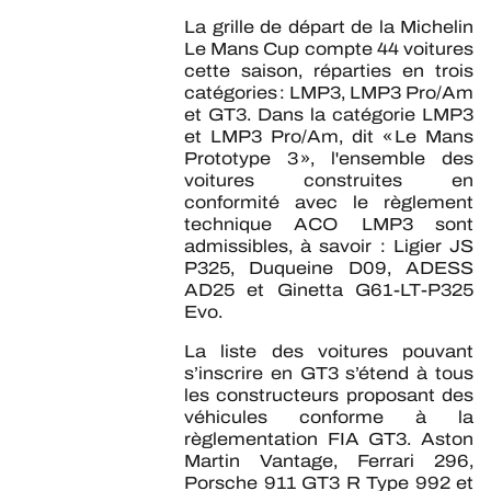
JEU OFFICIEL
La grille de départ de la Michelin
Le Mans Cup compte 44 voitures
HOSPITALITÉS
cette saison, réparties en trois
catégories : LMP3, LMP3 Pro/Am
BILLETTERIE
et GT3. Dans la catégorie LMP3
et LMP3 Pro/Am, dit « Le Mans
Prototype 3 », l'ensemble des
voitures construites en
conformité avec le règlement
24H LEMANS
technique ACO LMP3 sont
admissibles, à savoir : Ligier JS
FIAWEC
P325, Duqueine D09, ADESS
AD25 et Ginetta G61-LT-P325
Evo.
ELMS
La liste des voitures pouvant
MLMC
s’inscrire en GT3 s’étend à tous
les constructeurs proposant des
ALMS
véhicules conforme à la
règlementation FIA GT3. Aston
Martin Vantage, Ferrari 296,
Porsche 911 GT3 R Type 992 et