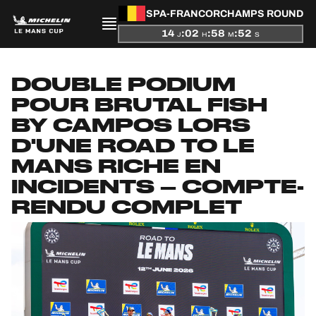
SPA-FRANCORCHAMPS ROUND
14
:
02
:
58
:
52
J
H
M
S
PRÉSENTATION
DOUBLE PODIUM
ACTUALITÉS
POUR BRUTAL FISH
BY CAMPOS LORS
SAISON
D'UNE ROAD TO LE
MANS RICHE EN
CLASSEMENTS
INCIDENTS – COMPTE-
RENDU COMPLET
RÉSULTATS
PARTICIPANTS
JEU OFFICIEL