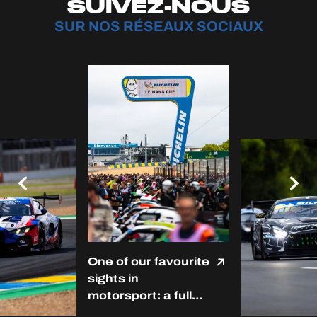
SUIVEZ-NOUS
SUR NOS RÉSEAUX SOCIAUX
One of our favourite
sights in
motorsport: a full
grid at Le Mans. ❤️