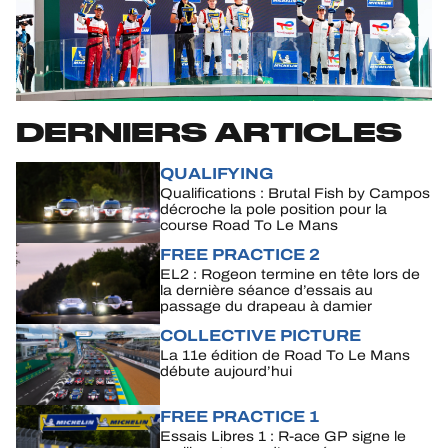
HOSPITALITÉS
BILLETTERIE
DERNIERS ARTICLES
QUALIFYING
24H LEMANS
Qualifications : Brutal Fish by Campos
décroche la pole position pour la
course Road To Le Mans
FIAWEC
FREE PRACTICE 2
EL2 : Rogeon termine en tête lors de
ELMS
la dernière séance d’essais au
passage du drapeau à damier
MLMC
COLLECTIVE PICTURE
La 11e édition de Road To Le Mans
ALMS
débute aujourd’hui
FREE PRACTICE 1
Essais Libres 1 : R-ace GP signe le