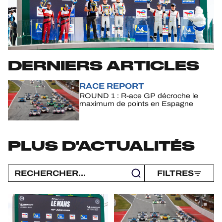
JEU OFFICIEL
HOSPITALITÉS
BILLETTERIE
DERNIERS ARTICLES
RACE REPORT
ROUND 1 : R-ace GP décroche le
24H LEMANS
maximum de points en Espagne
FIAWEC
ELMS
PLUS D'ACTUALITÉS
MLMC
FILTRES
ALMS