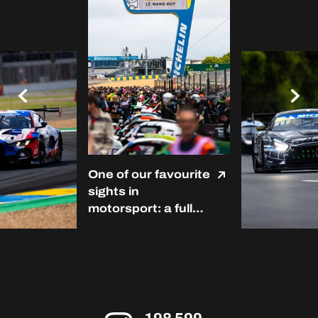
One of our favourite
sights in
motorsport: a full
grid at Le Mans. ❤️
#LMC #Michelin
#RoadToLeMans