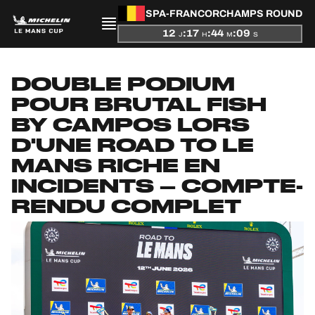
SPA-FRANCORCHAMPS ROUND
12
:
17
:
44
:
08
J
H
M
S
PRÉSENTATION
DOUBLE PODIUM
POUR BRUTAL FISH
ACTUALITÉS
BY CAMPOS LORS
D'UNE ROAD TO LE
SAISON
MANS RICHE EN
CLASSEMENTS
INCIDENTS – COMPTE-
RENDU COMPLET
RÉSULTATS
PARTICIPANTS