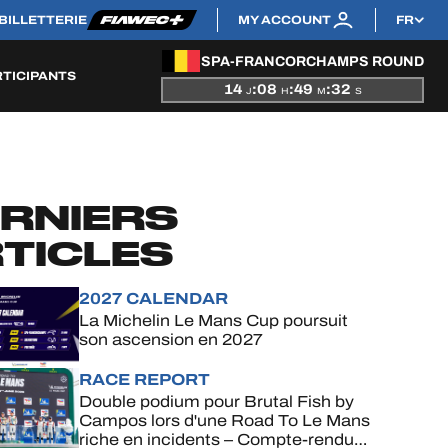
BILLETTERIE
MY ACCOUNT
FR
SPA-FRANCORCHAMPS ROUND
RTICIPANTS
14
:
08
:
49
:
31
J
H
M
S
RNIERS
TICLES
2027 CALENDAR
La Michelin Le Mans Cup poursuit
son ascension en 2027
RACE REPORT
Double podium pour Brutal Fish by
Campos lors d'une Road To Le Mans
riche en incidents – Compte-rendu