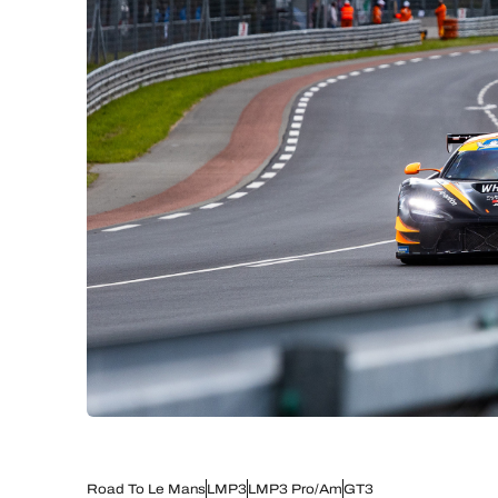
Road To Le Mans
LMP3
LMP3 Pro/Am
GT3