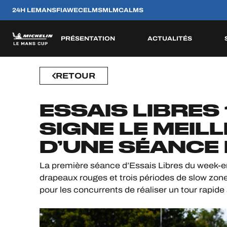
24H LEMANS
FIAWEC
ELMS
MLMC
ALMS
PRÉSENTATION
ACTUALITÉS
JEU OFFICIEL
RETOUR
CONCEPT
ENGAGÉS
RÈGLEMENTATION
EQUIPES
PILOTES
CATÉGORIE
SAISON 2026
SAISONS PASSÉES
HOSPITALITÉS
ESSAIS LIBRES 1
BILLETTERIE
ESP
ESP
FRA
FRA
BEL
GBR
PRT
SIGNE LE MEIL
8
11
2
12
22
12
10
D’UNE SÉANCE
AVR
AVR
MAI
JUN
AOU
SEP
OCT
La première séance d’Essais Libres du week-
24H LEMANS
drapeaux rouges et trois périodes de slow zone
pour les concurrents de réaliser un tour rapide
FIAWEC
ELMS