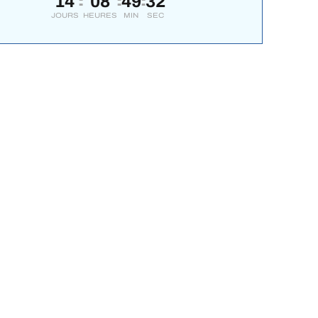
14
08
49
31
:
:
:
JOURS
HEURES
MIN
SEC