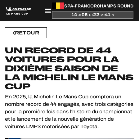
SPA-FRANCORCHAMPS ROUND
PRÉSENTATION
14
:
05
:
22
:
40
J
H
M
S
ACTUALITÉS
RETOUR
SAISON
UN RECORD DE 44
VOITURES POUR LA
CLASSEMENTS
DIXIÈME SAISON DE
LA MICHELIN LE MANS
RÉSULTATS
CUP
PARTICIPANTS
En 2025, la Michelin Le Mans Cup comptera un
nombre record de 44 engagés, avec trois catégories
pour la première fois dans l’histoire du championnat
et le lancement de la nouvelle génération de
JEU OFFICIEL
voitures LMP3 motorisées par Toyota.
HOSPITALITÉS