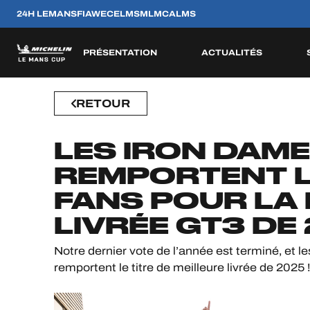
24H LEMANS
FIAWEC
ELMS
MLMC
ALMS
PRÉSENTATION
ACTUALITÉS
JEU OFFICIEL
RETOUR
CONCEPT
ENGAGÉS
RÈGLEMENTATION
EQUIPES
PILOTES
CATÉGORIE
SAISON 2026
SAISONS PASSÉES
HOSPITALITÉS
LES IRON DAM
BILLETTERIE
ESP
ESP
FRA
FRA
BEL
GBR
PRT
REMPORTENT L
8
11
2
12
22
12
10
FANS POUR LA
AVR
AVR
MAI
JUN
AOU
SEP
OCT
LIVRÉE GT3 DE
24H LEMANS
Notre dernier vote de l’année est terminé, et l
FIAWEC
remportent le titre de meilleure livrée de 2025 !
ELMS