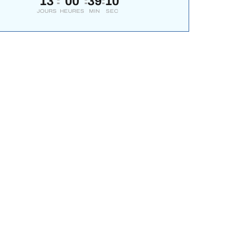
13
00
39
08
:
:
:
JOURS
HEURES
MIN
SEC