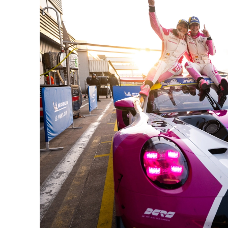
MLMC
ALMS