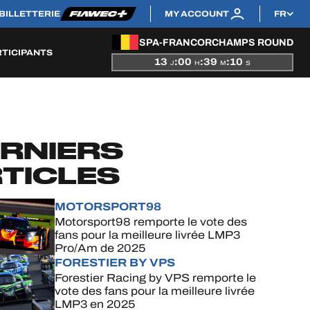
BILLETTERIE
MY ACCOUNT
FR
SPA-FRANCORCHAMPS ROUND
RTICIPANTS
13
:
00
:
39
:
08
J
H
M
S
RNIERS
TICLES
MOTORSPORT98
Motorsport98 remporte le vote des
fans pour la meilleure livrée LMP3
Pro/Am de 2025
FORESTIER BY VPS
Forestier Racing by VPS remporte le
vote des fans pour la meilleure livrée
LMP3 en 2025