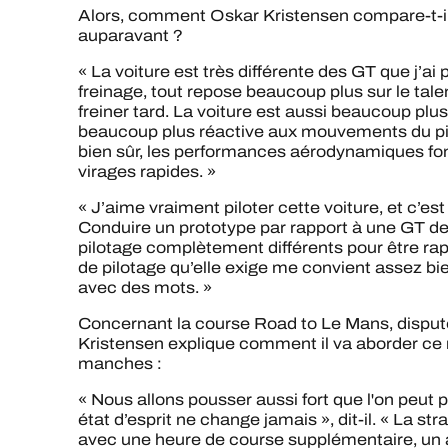
Alors, comment Oskar Kristensen compare-t-il l
auparavant ?
« La voiture est très différente des GT que j’ai 
freinage, tout repose beaucoup plus sur le tal
freiner tard. La voiture est aussi beaucoup plu
beaucoup plus réactive aux mouvements du pilo
bien sûr, les performances aérodynamiques fon
virages rapides. »
« J’aime vraiment piloter cette voiture, et c’e
Conduire un prototype par rapport à une GT d
pilotage complètement différents pour être rapi
de pilotage qu’elle exige me convient assez bie
avec des mots. »
Concernant la course Road to Le Mans, disputée
Kristensen explique comment il va aborder ce
manches :
« Nous allons pousser aussi fort que l'on peut p
état d’esprit ne change jamais », dit-il. « La s
avec une heure de course supplémentaire, un a