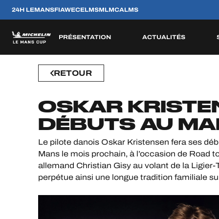
24H LEMANS
FIAWEC
ELMS
MLMC
ALMS
PRÉSENTATION
ACTUALITÉS
JEU OFFICIEL
RETOUR
CONCEPT
ENGAGÉS
RÈGLEMENTATION
EQUIPES
PILOTES
CATÉGORIE
SAISON 2026
SAISONS PASSÉES
HOSPITALITÉS
OSKAR KRISTE
BILLETTERIE
ESP
ESP
FRA
FRA
BEL
GBR
PRT
DÉBUTS AU MA
8
11
2
12
22
12
10
AVR
AVR
MAI
JUN
AOU
SEP
OCT
Le pilote danois Oskar Kristensen fera ses déb
Mans le mois prochain, à l’occasion de Road t
24H LEMANS
allemand Christian Gisy au volant de la Ligier-
FIAWEC
perpétue ainsi une longue tradition familiale 
ELMS
MLMC