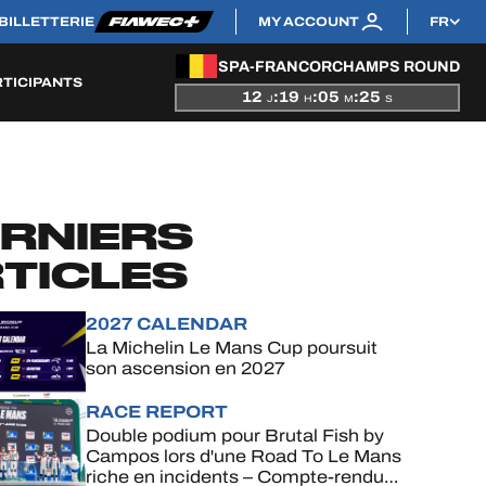
BILLETTERIE
MY ACCOUNT
FR
SPA-FRANCORCHAMPS ROUND
RTICIPANTS
12
:
19
:
05
:
24
J
H
M
S
RNIERS
TICLES
2027 CALENDAR
La Michelin Le Mans Cup poursuit
son ascension en 2027
RACE REPORT
Double podium pour Brutal Fish by
Campos lors d'une Road To Le Mans
riche en incidents – Compte-rendu