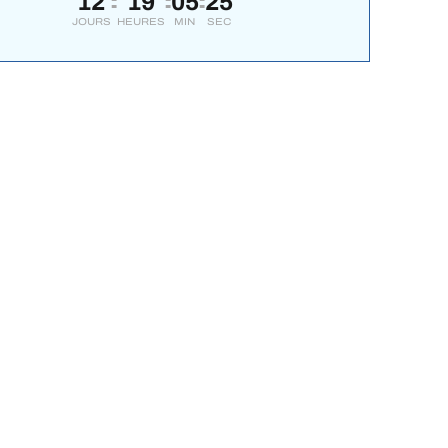
12
19
05
24
:
:
:
JOURS
HEURES
MIN
SEC