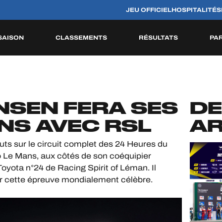
JEU OFFICIEL
HOSPITALITÉS
SAISON
CLASSEMENTS
RÉSULTATS
PA
S
HISTORIQUE
NSEN FERA SES
DE
NS AVEC RSL
AR
uts sur le circuit complet des 24 Heures du
o Le Mans, aux côtés de son coéquipier
Toyota n°24 de Racing Spirit of Léman. Il
sur cette épreuve mondialement célèbre.