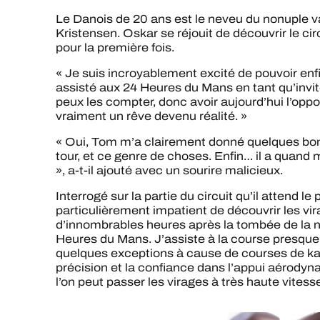
Le Danois de 20 ans est le neveu du nonuple 
Kristensen. Oskar se réjouit de découvrir le c
pour la première fois.
« Je suis incroyablement excité de pouvoir enfin y
assisté aux 24 Heures du Mans en tant qu’invité
peux les compter, donc avoir aujourd’hui l’oppor
vraiment un rêve devenu réalité. »
« Oui, Tom m’a clairement donné quelques bons 
tour, et ce genre de choses. Enfin… il a quand
», a-t-il ajouté avec un sourire malicieux.
Interrogé sur la partie du circuit qu’il attend le
particulièrement impatient de découvrir les vir
d’innombrables heures après la tombée de la n
Heures du Mans. J’assiste à la course presque
quelques exceptions à cause de courses de kar
précision et la confiance dans l’appui aérodyn
l’on peut passer les virages à très haute vitesse