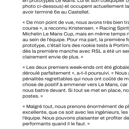
en prototypes Le Mans. Lui et son coéquipier 
photo ci-dessous) et occupent actuellement 
avoir terminé 6e au Castellet.
« De mon point de vue, nous avons très bien t
course », a reconnu Kristensen. « Racing Spiri
Michelin Le Mans Cup, mais en même temps 
au sein de l’équipe. Pour ma part, la première 
prototype, c’était lors des rookie tests à Port
dès la première manche avec RSL a été un se
clairement envie de plus. »
« Les deux premiers week-ends ont été globale
déroulé parfaitement », a-t-il poursuivi. « No
pénalités regrettables qui nous ont coûté de me
chose de positif à emmener vers Le Mans, car
nous battre devant. Si tout se met en place, 
postes. »
« Malgré tout, nous prenons énormément de pla
excellente, que ce soit avec les ingénieurs, 
l’équipe. Nous pouvons plaisanter et profiter de 
performants quand il le faut. »