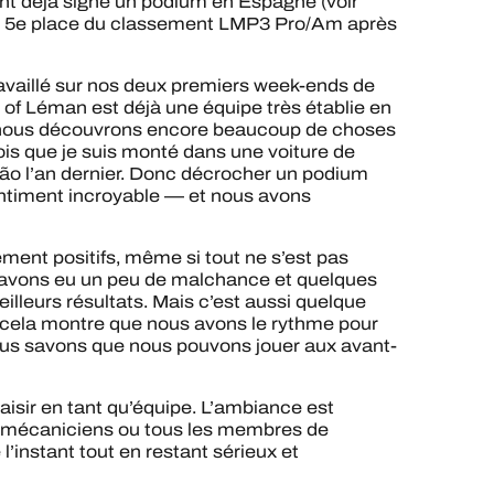
ont déjà signé un podium en Espagne (voir
la 5e place du classement LMP3 Pro/Am après
ravaillé sur nos deux premiers week-ends de
t of Léman est déjà une équipe très établie en
nous découvrons encore beaucoup de choses
fois que je suis monté dans une voiture de
imão l’an dernier. Donc décrocher un podium
ntiment incroyable — et nous avons
ment positifs, même si tout ne s’est pas
us avons eu un peu de malchance et quelques
illeurs résultats. Mais c’est aussi quelque
 cela montre que nous avons le rythme pour
nous savons que nous pouvons jouer aux avant-
isir en tant qu’équipe. L’ambiance est
les mécaniciens ou tous les membres de
l’instant tout en restant sérieux et