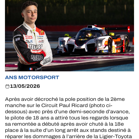
HOSPITALITÉS
BILLETTERIE
24H LEMANS
FIAWEC
ANS MOTORSPORT
ELMS
13/05/2026
MLMC
Après avoir décroché la pole position de la 2ème
ALMS
manche sur le Circuit Paul Ricard (photo ci-
dessous) avec près d’une demi-seconde d’avance,
le pilote de 18 ans a attiré tous les regards lorsque
sa remontée a débuté après avoir chuté à la 18e
place à la suite d’un long arrêt aux stands destiné à
réparer les dommages à l’arrière de la Ligier-Toyota