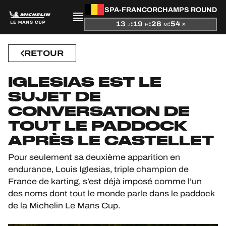
SPA-FRANCORCHAMPS ROUND
13
:
19
:
28
:
53
J
H
M
S
PRÉSENTATION
RETOUR
ACTUALITÉS
IGLESIAS EST LE
SAISON
SUJET DE
CONVERSATION DE
CLASSEMENTS
TOUT LE PADDOCK
APRÈS LE CASTELLET
RÉSULTATS
Pour seulement sa deuxième apparition en
PARTICIPANTS
endurance, Louis Iglesias, triple champion de
France de karting, s’est déjà imposé comme l’un
des noms dont tout le monde parle dans le paddock
de la Michelin Le Mans Cup.
JEU OFFICIEL