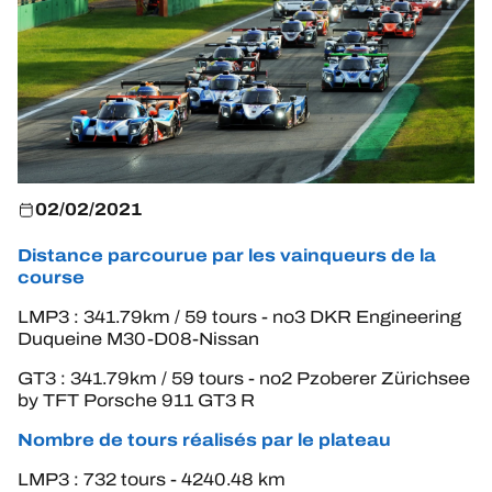
HOSPITALITÉS
BILLETTERIE
24H LEMANS
02/02/2021
FIAWEC
Distance parcourue par les vainqueurs de la
course
ELMS
LMP3 : 341.79km / 59 tours - no3 DKR Engineering
Duqueine M30-D08-Nissan
MLMC
GT3 : 341.79km / 59 tours - no2 Pzoberer Zürichsee
ALMS
by TFT Porsche 911 GT3 R
Nombre de tours réalisés par le plateau
LMP3 : 732 tours - 4240.48 km