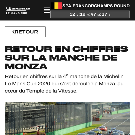
SPA-FRANCORCHAMPS ROUND
12
:
19
:
47
:
37
J
H
M
S
PRÉSENTATION
RETOUR
ACTUALITÉS
RETOUR EN CHIFFRES
SUR LA MANCHE DE
SAISON
MONZA
CLASSEMENTS
e
Retour en chiffres sur la 4
manche de la Michelin
Le Mans Cup 2020 qui s’est déroulée à Monza, au
RÉSULTATS
cœur du Temple de la Vitesse.
PARTICIPANTS
JEU OFFICIEL