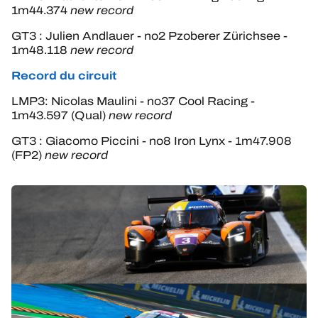
1m44.374
new record
GT3 : Julien Andlauer - no2 Pzoberer Zürichsee -
1m48.118
new record
Record du circuit
LMP3: Nicolas Maulini - no37 Cool Racing -
1m43.597 (Qual)
new record
GT3 : Giacomo Piccini - no8 Iron Lynx - 1m47.908
(FP2)
new record