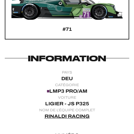
JEU OFFICIEL
HOSPITALITÉS
#71
BILLETTERIE
INFORMATION
24H LEMANS
PAYS
FIAWEC
DEU
CATÉGORIE
ELMS
LMP3 PRO/AM
VOITURE
MLMC
LIGIER - JS P325
NOM DE L’ÉQUIPE COMPLET
ALMS
RINALDI RACING