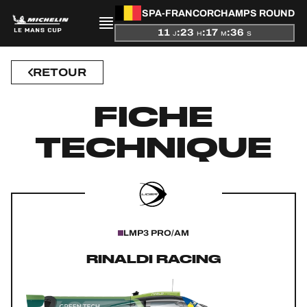
SPA-FRANCORCHAMPS ROUND
11
:
23
:
17
:
36
J
H
M
S
RETOUR
PRÉSENTATION
FICHE
ACTUALITÉS
TECHNIQUE
SAISON
CLASSEMENTS
RÉSULTATS
LMP3 PRO/AM
PARTICIPANTS
RINALDI RACING