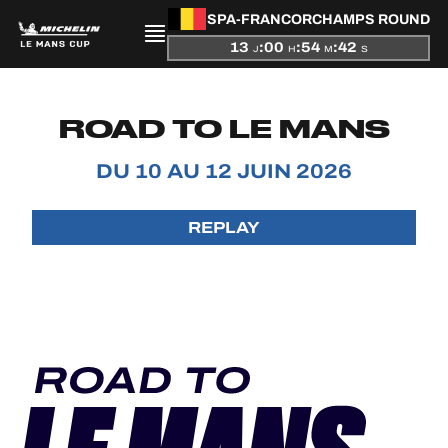
SPA-FRANCORCHAMPS ROUND
13
:
00
:
54
:
41
J
H
M
S
PRÉSENTATION
ROAD TO LE MANS
ACTUALITÉS
DU 10 AU 12 JUIN 2026
SAISON
REPLAY
CLASSEMENTS
RÉSULTATS
PARTICIPANTS
JEU OFFICIEL