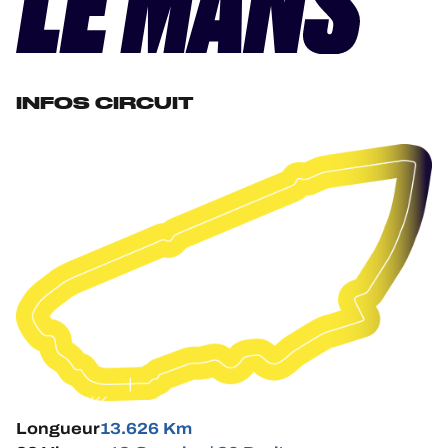
HOSPITALITÉS
BILLETTERIE
INFOS CIRCUIT
24H LEMANS
FIAWEC
ELMS
MLMC
ALMS
Longueur
13.626 Km