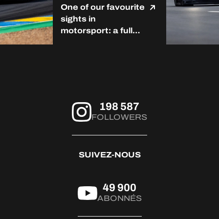
One of our favourite
sights in
motorsport: a full
grid at Le Mans. ❤️
#LMC #Michelin
#RoadToLeMans
198 587
FOLLOWERS
SUIVEZ-NOUS
49 900
ABONNÉS