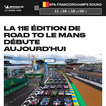
SPA-FRANCORCHAMPS ROUND
11
:
18
:
18
:
29
J
H
M
S
PRÉSENTATION
LA 11E ÉDITION DE
ROAD TO LE MANS
ACTUALITÉS
DÉBUTE
AUJOURD’HUI
SAISON
CLASSEMENTS
RÉSULTATS
PARTICIPANTS