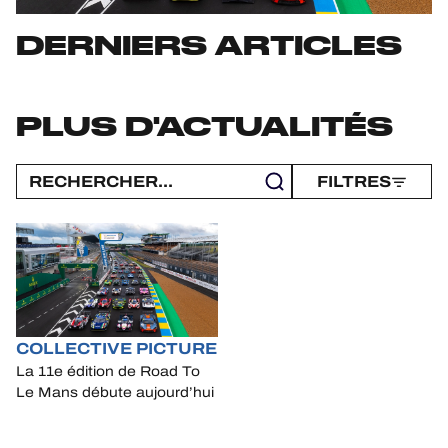
JEU OFFICIEL
DERNIERS ARTICLES
HOSPITALITÉS
BILLETTERIE
PLUS D'ACTUALITÉS
FILTRES
24H LEMANS
FIAWEC
ELMS
MLMC
COLLECTIVE PICTURE
La 11e édition de Road To
ALMS
Le Mans débute aujourd’hui