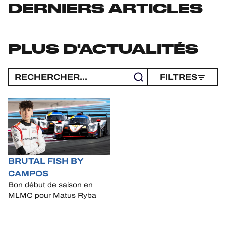
JEU OFFICIEL
DERNIERS ARTICLES
HOSPITALITÉS
PLUS D'ACTUALITÉS
BILLETTERIE
FILTRES
24H LEMANS
FIAWEC
ELMS
BRUTAL FISH BY
MLMC
CAMPOS
Bon début de saison en
ALMS
MLMC pour Matus Ryba