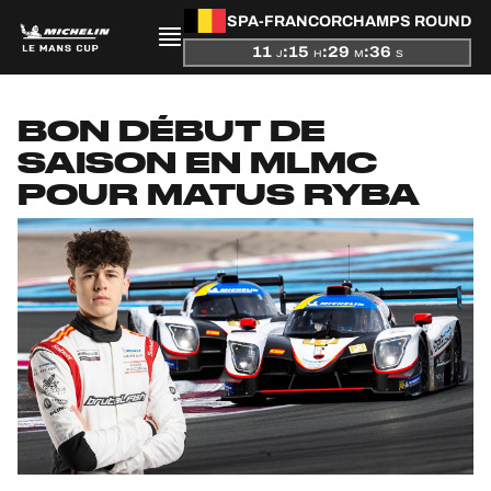
SPA-FRANCORCHAMPS ROUND
11
:
15
:
29
:
36
J
H
M
S
PRÉSENTATION
BON DÉBUT DE
SAISON EN MLMC
ACTUALITÉS
POUR MATUS RYBA
SAISON
CLASSEMENTS
RÉSULTATS
PARTICIPANTS