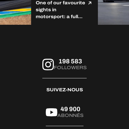
One of our favourite
sights in
motorsport: a full
grid at Le Mans. ❤️
#LMC #Michelin
#RoadToLeMans
198 583
FOLLOWERS
SUIVEZ-NOUS
49 900
ABONNÉS