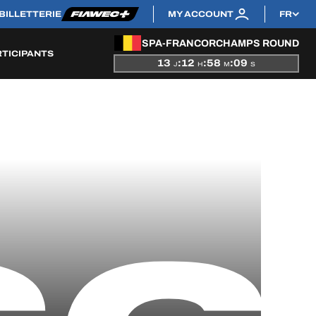
BILLETTERIE
MY ACCOUNT
FR
SPA-FRANCORCHAMPS ROUND
RTICIPANTS
13
:
12
:
58
:
08
J
H
M
S