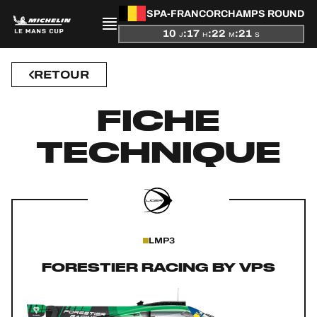
SPA-FRANCORCHAMPS ROUND
10
:
17
:
22
:
21
J
H
M
S
RETOUR
PRÉSENTATION
FICHE
ACTUALITÉS
TECHNIQUE
SAISON
CLASSEMENTS
RÉSULTATS
LMP3
PARTICIPANTS
FORESTIER RACING BY VPS