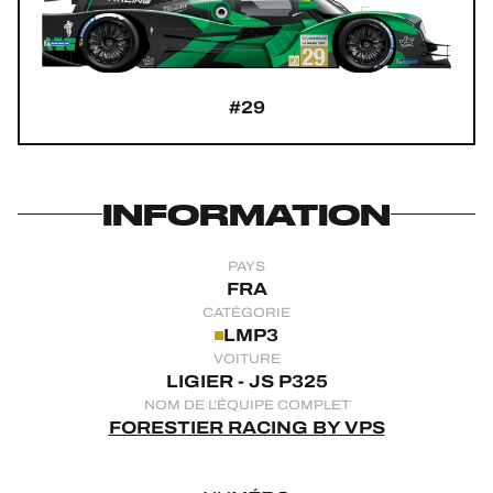
JEU OFFICIEL
HOSPITALITÉS
#29
BILLETTERIE
INFORMATION
24H LEMANS
PAYS
FIAWEC
FRA
CATÉGORIE
ELMS
LMP3
VOITURE
MLMC
LIGIER - JS P325
NOM DE L’ÉQUIPE COMPLET
ALMS
FORESTIER RACING BY VPS